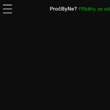
PročByNe?
Příběhy ze stá