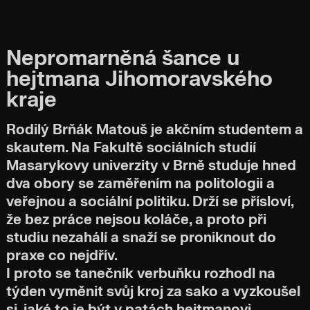
Nepromarněná šance u
hejtmana Jihomoravského
kraje
Rodilý Brňák Matouš je akčním studentem a
skautem. Na Fakultě sociálních studií
Masarykovy univerzity v Brně studuje hned
dva obory se zaměřením na politologii a
veřejnou a sociální politiku. Drží se přísloví,
že bez práce nejsou koláče, a proto při
studiu nezahálí a snaží se proniknout do
praxe co nejdřív.
I proto se tanečník verbuňku rozhodl na
týden vyměnit svůj kroj za sako a vyzkoušel
si, jaké to je být v patách hejtmanovi