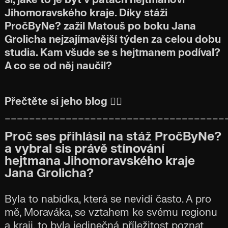
Jihomoravského kraje. Díky stáži
PročByNe? zažil Matouš po boku Jana
Grolicha nejzajímavější týden za celou dobu
studia. Kam všude se s hejtmanem podíval?
A co se od něj naučil?
Přečtěte si jeho blog 👇🏼
____________________________________
Proč ses přihlásil na stáž PročByNe?
a vybral sis právě stínování
hejtmana Jihomoravského kraje
Jana Grolicha?
Byla to nabídka, která se nevidí často. A pro
mě, Moraváka, se vztahem ke svému regionu
a kraji, to byla jedinečná příležitost poznat