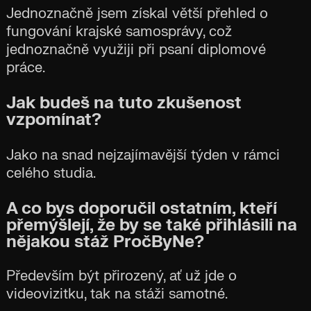
Jednoznačně jsem získal větší přehled o
fungování krajské samosprávy, což
jednoznačně využiji při psaní diplomové
práce.
Jak budeš na tuto zkušenost
vzpomínat?
Jako na snad nejzajímavější týden v rámci
celého studia.
A co bys doporučil ostatním, kteří
přemýšlejí, že by se také přihlásili na
nějakou stáž PročByNe?
Především být přirozený, ať už jde o
videovizitku, tak na stáži samotné.