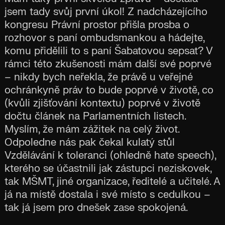
jsem tady svůj první úkol! Z nadcházejícího
kongresu Právní prostor přišla prosba o
rozhovor s paní ombudsmankou a hádejte,
komu přidělili to s paní Šabatovou sepsat? V
rámci této zkušenosti mám další své poprvé
– nikdy bych neřekla, že právě u veřejné
ochránkyně práv to bude poprvé v životě, co
(kvůli zjišťování kontextu) poprvé v životě
dočtu článek na Parlamentních listech.
Myslím, že mám zážitek na celý život.
Odpoledne nás pak čekal kulatý stůl
Vzdělávání k toleranci (ohledně hate speech),
kterého se účastnili jak zástupci neziskovek,
tak MŠMT, jiné organizace, ředitelé a učitelé. A
já na místě dostala i své místo s cedulkou –
tak já jsem pro dnešek zase spokojená.