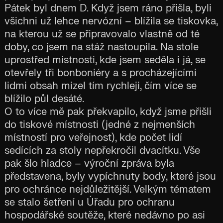
Pátek byl dnem D. Když jsem ráno přišla, byli
všichni už lehce nervózní – blížila se tiskovka,
na kterou už se připravovalo vlastně od té
doby, co jsem na stáž nastoupila. Na stole
uprostřed místnosti, kde jsem seděla i já, se
otevřely tři bonboniéry a s procházejícími
lidmi obsah mizel tím rychleji, čím více se
blížilo půl desáté.
O to více mě pak překvapilo, když jsme přišli
do tiskové místnosti (jedné z nejmenších
místností pro veřejnost), kde počet lidí
sedících za stoly nepřekročil dvacítku. Vše
pak šlo hladce – výroční zpráva byla
představena, byly vypíchnuty body, které jsou
pro ochránce nejdůležitější. Velkým tématem
se stalo šetření u Úřadu pro ochranu
hospodářské soutěže, které nedávno po asi