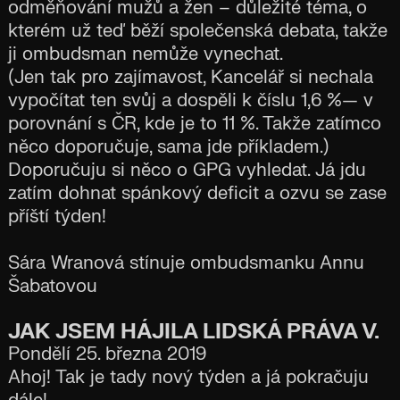
odměňování mužů a žen – důležité téma, o
kterém už teď běží společenská debata, takže
ji ombudsman nemůže vynechat.
(Jen tak pro zajímavost, Kancelář si nechala
vypočítat ten svůj a dospěli k číslu 1,6 %— v
porovnání s ČR, kde je to 11 %. Takže zatímco
něco doporučuje, sama jde příkladem.)
Doporučuju si něco o GPG vyhledat. Já jdu
zatím dohnat spánkový deficit a ozvu se zase
příští týden!
Sára Wranová stínuje ombudsmanku Annu
Šabatovou
JAK JSEM HÁJILA LIDSKÁ PRÁVA V.
Pondělí 25. března 2019
Ahoj! Tak je tady nový týden a já pokračuju