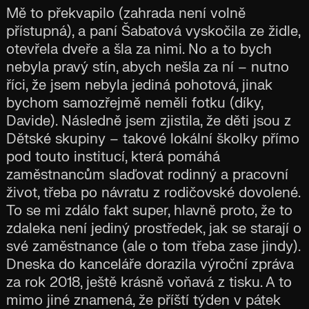
Mě to překvapilo (zahrada není volně
přístupná), a paní Šabatová vyskočila ze židle,
otevřela dveře a šla za nimi. No a to bych
nebyla pravý stín, abych nešla za ní – nutno
říci, že jsem nebyla jediná pohotová, jinak
bychom samozřejmě neměli fotku (díky,
Davide). Následně jsem zjistila, že děti jsou z
Dětské skupiny – takové lokální školky přímo
pod touto institucí, která pomáhá
zaměstnancům slaďovat rodinný a pracovní
život, třeba po návratu z rodičovské dovolené.
To se mi zdálo fakt super, hlavně proto, že to
zdaleka není jediný prostředek, jak se starají o
své zaměstnance (ale o tom třeba zase jindy).
Dneska do kanceláře dorazila výroční zpráva
za rok 2018, ještě krásně voňavá z tisku. A to
mimo jiné znamená, že příští týden v pátek