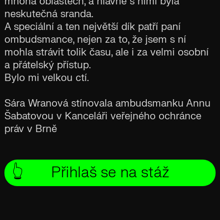
mnoha oblastech, a hlavně s nimi byla
neskutečná sranda.
A speciální a ten největší dík patří paní
ombudsmance, nejen za to, že jsem s ní
mohla strávit tolik času, ale i za velmi osobní
a přátelský přístup.
Bylo mi velkou ctí.
Sára Wranová stínovala ambudsmanku Annu
Šabatovou v Kanceláři veřejného ochránce
práv v Brně
👆
Přihlaš se na stáž