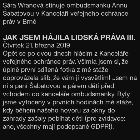
Sára Wranová stínuje ombudsmanku Annu
Šabatovou v Kanceláři veřejného ochránce
práv v Brně
JAK JSEM HÁJILA LIDSKÁ PRÁVA III.
Čtvrtek 21. března 2019
Opět se po dvou dnech hlásím z Kanceláře
veřejného ochránce práv. Všimla jsem si, že
úplně první sdílená fotka z mé stáže
doprovázela slib, že vám ji vysvětlím! Jsem na
ní s paní Šabatovou a párem dětí před
vchodem do kanceláře ombudsmanky. Byly
jsme vyfoceny v prvních hodinách mé stáže,
kdy během našeho hovoru za okny do
zahrady začaly pobíhat děti (pro zvídavce:
ano, všechny mají podepsané GDPR!).