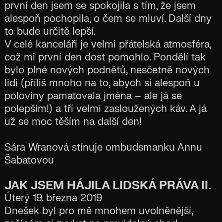
první den jsem se spokojila s tím, že jsem
alespoň pochopila, o čem se mluví. Další dny
to bude určitě lepší.
V celé kanceláři je velmi přátelská atmosféra,
což mi první den dost pomohlo. Pondělí tak
bylo plné nových podnětů, nesčetně nových
lidí (příliš mnoho na to, abych si alespoň u
poloviny pamatovala jména – ale já se
polepším!) a tří velmi zasloužených káv. A já
už se moc těším na další den!
Sára Wranová stínuje ombudsmanku Annu
Šabatovou
JAK JSEM HÁJILA LIDSKÁ PRÁVA II.
Úterý 19. března 2019
Dnešek byl pro mě mnohem uvolněnější,