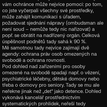
vám ochránce může nejvíce pomoci: po tom,
co jste vyčerpali všechny své prostředky,
může zahájit komunikaci s úřadem,
požadovat sjednání nápravy (ombudsman ale
není soud – nemůže tedy nic nařizovat) a
popř. se obrátit na nadřízený orgán. Celková
úspěšnost podnětů tady sahá k 90 %.
Mě samotnou tady nejvíce zajímají dvě
agendy: ochrana práv osob omezených na
svobodě a ochrana rovnosti.
Pod dohled nad zařízeními pro osoby
omezené na svobodě spadají např. o vězení,
psychiatrické léčebny, dětské domovy nebo
třeba o domovy pro seniory. Tady se mu ale
neřekne jinak než „det“ jako detence. Dohled
vykonává kancelář prostřednictvím
systematických prohlídek, neřeší tedy