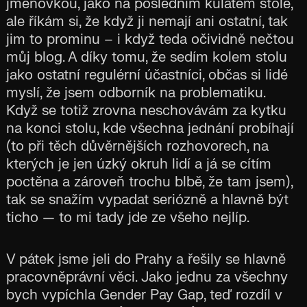
jmenovkou, jako na posledním kulatem stole,
ale říkám si, že když ji nemají ani ostatní, tak
jim to prominu – i když teda očividně nečtou
můj blog. A díky tomu, že sedím kolem stolu
jako ostatní regulérní účastníci, občas si lidé
myslí, že jsem odborník na problematiku.
Když se totiž zrovna neschovávám za kytku
na konci stolu, kde všechna jednání probíhají
(to při těch důvěrnějších rozhovorech, na
kterých je jen úzký okruh lidí a já se cítím
poctěna a zároveň trochu blbě, že tam jsem),
tak se snažím vypadat seriózně a hlavně být
ticho — to mi tady jde ze všeho nejlíp.
V pátek jsme jeli do Prahy a řešily se hlavně
pracovněprávní věci. Jako jednu za všechny
bych vypíchla Gender Pay Gap, teď rozdíl v