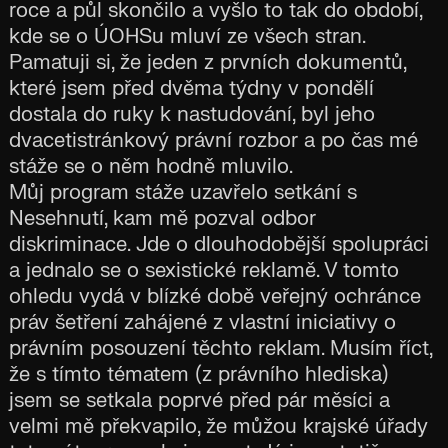
roce a půl skončilo a vyšlo to tak do období,
kde se o ÚOHSu mluví ze všech stran.
Pamatuji si, že jeden z prvních dokumentů,
které jsem před dvěma týdny v pondělí
dostala do ruky k nastudování, byl jeho
dvacetistránkový právní rozbor a po čas mé
stáže se o něm hodně mluvilo.
Můj program stáže uzavřelo setkání s
Nesehnutí, kam mě pozval odbor
diskriminace. Jde o dlouhodobější spolupráci
a jednalo se o sexistické reklamě. V tomto
ohledu vydá v blízké době veřejný ochránce
práv šetření zahájené z vlastní iniciativy o
právním posouzení těchto reklam. Musím říct,
že s tímto tématem (z právního hlediska)
jsem se setkala poprvé před pár měsíci a
velmi mě překvapilo, že můžou krajské úřady