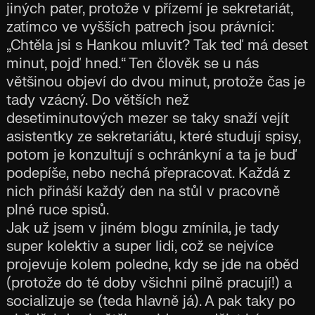
jiných pater, protože v přízemí je sekretariát,
zatímco ve vyšších patrech jsou právníci:
„Chtěla jsi s Hankou mluvit? Tak teď má deset
minut, pojď hned.“ Ten člověk se u nás
většinou objeví do dvou minut, protože čas je
tady vzácný. Do větších než
desetiminutových mezer se taky snaží vejít
asistentky ze sekretariátu, které studují spisy,
potom je konzultují s ochránkyní a ta je buď
podepíše, nebo nechá přepracovat. Každá z
nich přináší každý den na stůl v pracovně
plné ruce spisů.
Jak už jsem v jiném blogu zmínila, je tady
super kolektiv a super lidi, což se nejvíce
projevuje kolem poledne, kdy se jde na oběd
(protože do té doby všichni pilně pracují!) a
socializuje se (teda hlavně já). A pak taky po