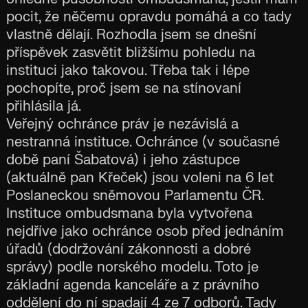
pocit, že něčemu opravdu pomáhá a co tady
vlastně dělají. Rozhodla jsem se dnešní
příspěvek zasvětit bližšímu pohledu na
instituci jako takovou. Třeba tak i lépe
pochopíte, proč jsem se na stínovaní
přihlásila já.
Veřejný ochránce práv je nezávislá a
nestranná instituce. Ochránce (v současné
době paní Šabatová) i jeho zástupce
(aktuálně pan Křeček) jsou voleni na 6 let
Poslaneckou sněmovou Parlamentu ČR.
Instituce ombudsmana byla vytvořena
nejdříve jako ochránce osob před jednáním
úřadů (dodržování zákonnosti a dobré
správy) podle norského modelu. Toto je
základní agenda kanceláře a z právního
oddělení do ní spadají 4 ze 7 odborů. Tady