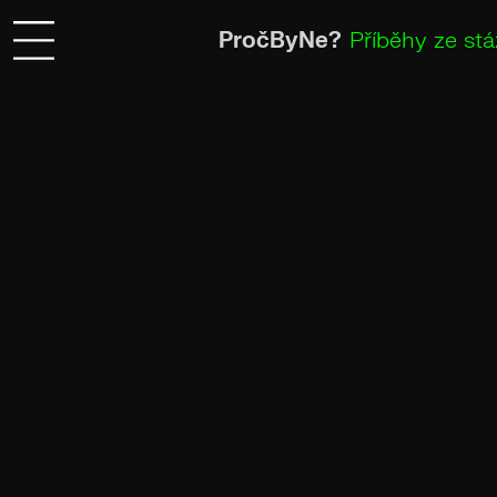
PročByNe?
Příběhy ze stá