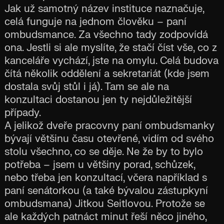
Jak už samotný název instituce naznačuje,
celá funguje na jednom člověku – paní
ombudsmance. Za všechno tady zodpovídá
ona. Jestli si ale myslíte, že stačí číst vše, co z
kanceláře vychází, jste na omylu. Celá budova
čítá několik oddělení a sekretariát (kde jsem
dostala svůj stůl i já). Tam se ale na
konzultaci dostanou jen ty nejdůležitější
případy.
A jelikož dveře pracovny paní ombudsmanky
bývají většinu času otevřené, vidím od svého
stolu všechno, co se děje. Ne že by to bylo
potřeba – jsem u většiny porad, schůzek,
nebo třeba jen konzultací, včera například s
paní senátorkou (a také bývalou zástupkyní
ombudsmana) Jitkou Seitlovou. Protože se
ale každých patnáct minut řeší něco jiného,