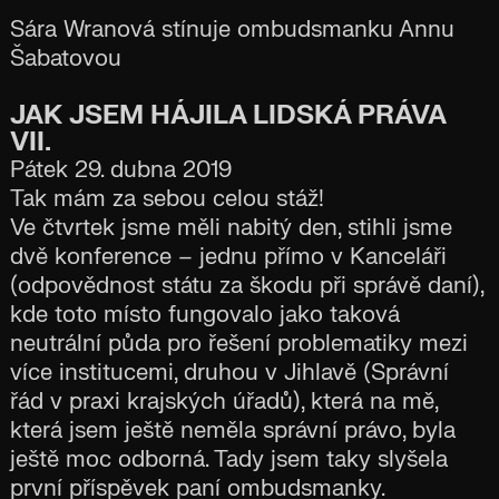
Sára Wranová stínuje ombudsmanku Annu
Šabatovou
JAK JSEM HÁJILA LIDSKÁ PRÁVA
VII.
Pátek 29. dubna 2019
Tak mám za sebou celou stáž!
Ve čtvrtek jsme měli nabitý den, stihli jsme
dvě konference – jednu přímo v Kanceláři
(odpovědnost státu za škodu při správě daní),
kde toto místo fungovalo jako taková
neutrální půda pro řešení problematiky mezi
více institucemi, druhou v Jihlavě (Správní
řád v praxi krajských úřadů), která na mě,
která jsem ještě neměla správní právo, byla
ještě moc odborná. Tady jsem taky slyšela
první příspěvek paní ombudsmanky.