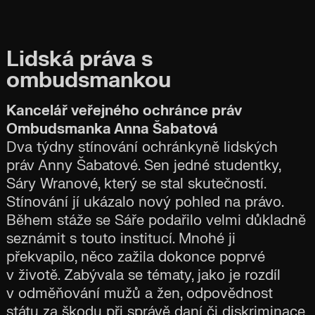
Lidská práva s
ombudsmankou
Kancelář veřejného ochránce práv
Ombudsmanka Anna Šabatová
Dva týdny stínování ochránkyně lidských
práv Anny Šabatové. Sen jedné studentky,
Sáry Wranové, který se stal skutečností.
Stínování jí ukázalo nový pohled na právo.
Během stáže se Sáře podařilo velmi důkladně
seznámit s touto institucí. Mnohé ji
překvapilo, něco zažila dokonce poprvé
v životě. Zabývala se tématy, jako je rozdíl
v odměňování mužů a žen, odpovědnost
státu za škodu při správě daní či diskriminace