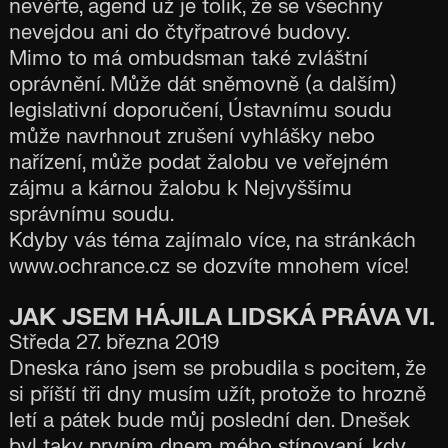
nevěřte, agend už je tolik, že se všechny
nevejdou ani do čtyřpatrové budovy.
Mimo to má ombudsman také zvláštní
oprávnění. Může dát sněmovně (a dalším)
legislativní doporučení, Ústavnímu soudu
může navrhnout zrušení vyhlášky nebo
nařízení, může podat žalobu ve veřejném
zájmu a kárnou žalobu k Nejvyššímu
správnímu soudu.
Kdyby vás téma zajímalo více, na stránkách
www.ochrance.cz se dozvíte mnohem více!
JAK JSEM HÁJILA LIDSKÁ PRÁVA VI.
Středa 27. března 2019
Dneska ráno jsem se probudila s pocitem, že
si příští tři dny musím užít, protože to hrozně
letí a pátek bude můj poslední den. Dnešek
byl taky prvním dnem mého stínovaní, kdy