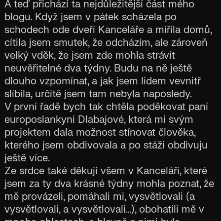
A teď přichází ta nejdůležitější část mého
blogu. Když jsem v pátek scházela po
schodech ode dveří Kanceláře a mířila domů,
cítila jsem smutek, že odcházím, ale zároveň
velký vděk, že jsem zde mohla strávit
neuvěřitelné dva týdny. Budu na ně ještě
dlouho vzpomínat, a jak jsem lidem vevnitř
slíbila, určitě jsem tam nebyla naposledy.
V první řadě bych tak chtěla poděkovat paní
europoslankyni Dlabajové, která mi svým
projektem dala možnost stínovat člověka,
kterého jsem obdivovala a po stáži obdivuju
ještě více.
Ze srdce také děkuji všem v Kanceláři, které
jsem za ty dva krásné týdny mohla poznat, že
mě provázeli, pomáhali mi, vysvětlovali (a
vysvětlovali, a vysvětlovali…), obohatili mě v