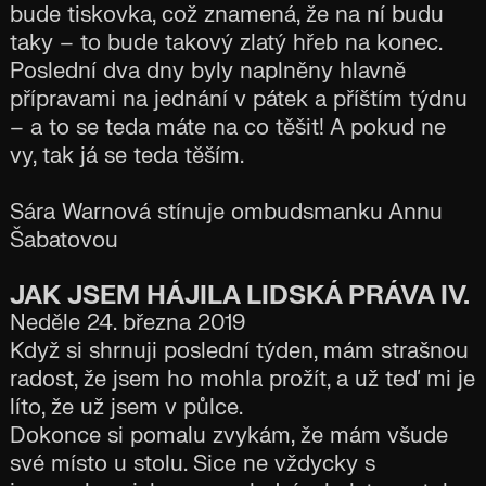
bude tiskovka, což znamená, že na ní budu
taky – to bude takový zlatý hřeb na konec.
Poslední dva dny byly naplněny hlavně
přípravami na jednání v pátek a příštím týdnu
– a to se teda máte na co těšit! A pokud ne
vy, tak já se teda těším.
Sára Warnová stínuje ombudsmanku Annu
Šabatovou
JAK JSEM HÁJILA LIDSKÁ PRÁVA IV.
Neděle 24. března 2019
Když si shrnuji poslední týden, mám strašnou
radost, že jsem ho mohla prožít, a už teď mi je
líto, že už jsem v půlce.
Dokonce si pomalu zvykám, že mám všude
své místo u stolu. Sice ne vždycky s