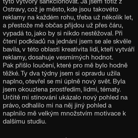
tyto výtvory sankcionovat. Já jsem totiž z
Ostravy, což je město, kde jsou takovéto
reklamy na každém rohu, třeba už několik let,
a přestože mě občas přijdou už přes čáru,
vypadá to, jako by si nikdo nestěžoval. Při
čtení podkladů na jednání jsem se ale skvěle
bavila, v této oblasti kreativita lidí, kteří vytváří
reklamy, dosahuje vesmírných hodnot.
Pak přišlo loučení, které pro mě bylo hodně
těžké. Ty dva týdny jsem si opravdu užila
naplno, otevřel se mi úplně nový svět. Byla
jsem okouzlena prostředím, lidmi, tématy.
Určitě mi stínování ukázalo nový pohled na
právo, odhalilo mi na něj jiný pohled a
naplnilo mě velkým množstvím motivace k
dalšímu studiu.