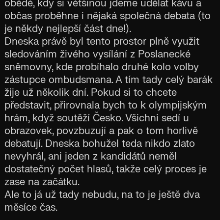
obědě, kdy si většinou jdeme udělat kávu a
občas proběhne i nějaká společná debata (to
je někdy nejlepší část dne!).
Dneska právě byl tento prostor plně využit
sledováním živého vysílání z Poslanecké
sněmovny, kde probíhalo druhé kolo volby
zástupce ombudsmana. A tím tady celý barák
žije už několik dní. Pokud si to chcete
představit, přirovnala bych to k olympijským
hrám, když soutěží Česko. Všichni sedí u
obrazovek, povzbuzují a pak o tom horlivě
debatují. Dneska bohužel teda nikdo zlato
nevyhrál, ani jeden z kandidátů neměl
dostatečný počet hlasů, takže celý proces je
zase na začátku.
Ale to já už tady nebudu, na to je ještě dva
měsíce čas.