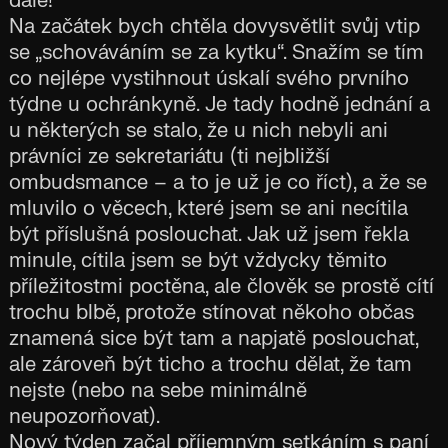
dále!
Na začátek bych chtěla dovysvětlit svůj vtip
se „schováváním se za kytku“. Snažím se tím
co nejlépe vystihnout úskalí svého prvního
týdne u ochránkyně. Je tady hodně jednání a
u některých se stalo, že u nich nebyli ani
právníci ze sekretariátu (ti nejbližší
ombudsmance – a to je už je co říct), a že se
mluvilo o věcech, které jsem se ani necítila
být příslušná poslouchat. Jak už jsem řekla
minule, cítila jsem se být vždycky těmito
příležitostmi poctěna, ale člověk se prostě cítí
trochu blbě, protože stínovat někoho občas
znamená sice být tam a napjatě poslouchat,
ale zároveň být ticho a trochu dělat, že tam
nejste (nebo na sebe minimálně
neupozorňovat).
Nový týden začal příjemným setkáním s paní