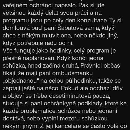
veřejném ochránci napsalo. Pak si jde
většinou každý dělat svou práci a na
programu jsou po celý den konzultace. Ty si
domlouvá buď paní Šabatová sama, když
chce s někým mluvit ona, nebo někdo jiný,
když potřebuje radu od ní.
Vše funguje jako hodinky, celý program je
přesně naplánován. Když končí jedna
schůzka, hned začíná druhá. Právníci občas
říkají, že mají paní ombudsmanku
„objednanou“ na celou půlhodinku, takže se
zeptají ještě na něco. Pokud ale odchází dřív
a objeví se třeba desetiminutová pauza,
studuje si paní ochránkyně podklady, které ke
každé problematice, schůzce nebo jednání
dostává, nebo vyplní mezeru schůzkou
někým jiným. Z její kanceláře se často volá do