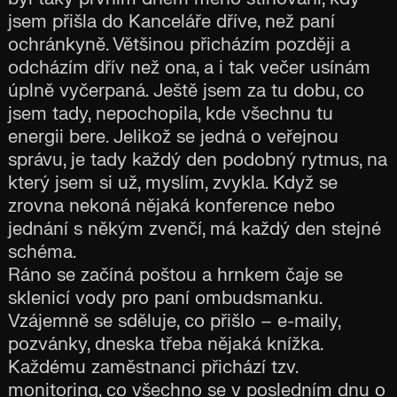
jsem přišla do Kanceláře dříve, než paní
ochránkyně. Většinou přicházím později a
odcházím dřív než ona, a i tak večer usínám
úplně vyčerpaná. Ještě jsem za tu dobu, co
jsem tady, nepochopila, kde všechnu tu
energii bere. Jelikož se jedná o veřejnou
správu, je tady každý den podobný rytmus, na
který jsem si už, myslím, zvykla. Když se
zrovna nekoná nějaká konference nebo
jednání s někým zvenčí, má každý den stejné
schéma.
Ráno se začíná poštou a hrnkem čaje se
sklenicí vody pro paní ombudsmanku.
Vzájemně se sděluje, co přišlo – e-maily,
pozvánky, dneska třeba nějaká knížka.
Každému zaměstnanci přichází tzv.
monitoring, co všechno se v posledním dnu o