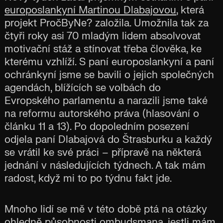
europoslankyní Martinou Dlabajovou
, která
projekt PročByNe? založila. Umožnila tak za
čtyři roky asi 70 mladým lidem absolvovat
motivační stáž a stínovat třeba člověka, ke
kterému vzhlíží. S paní europoslankyní a paní
ochránkyní jsme se bavili o jejich společných
agendách, blížících se volbách do
Evropského parlamentu a narazili jsme také
na reformu autorského práva (hlasování o
článku 11 a 13). Po dopoledním posezení
odjela paní Dlabajová do Štrasburku a každý
se vrátil ke své práci – přípravě na některá
jednání v následujících týdnech. A tak mám
radost, když mi to po týdnu fakt jde.
Mnoho lidí se mě v této době ptá na otázky
ohledně působnosti ombudsmana, jestli mám