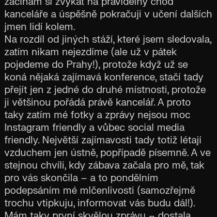
začínám si zvykat na pravidelný chod
kanceláře a úspěšně pokračuji v učení dalších
jmen lidí kolem.
Na rozdíl od jiných stáží, které jsem sledovala,
zatím nikam nejezdíme (ale už v pátek
pojedeme do Prahy!), protože když už se
koná nějaká zajímavá konference, stačí tady
přejít jen z jedné do druhé místnosti, protože
ji většinou pořádá právě kancelář. A proto
taky zatím mé fotky a zprávy nejsou moc
Instagram friendly a vůbec social media
friendly. Největší zajímavosti tady totiž létají
vzduchem jen ústně, popřípadě písemně. A ve
stejnou chvíli, kdy zábava začala pro mě, tak
pro vás skončila – a to pondělním
podepsáním mé mlčenlivosti (samozřejmě
trochu vtipkuju, informovat vás budu dál!).
Mám taky první skvělou zprávu – dostala